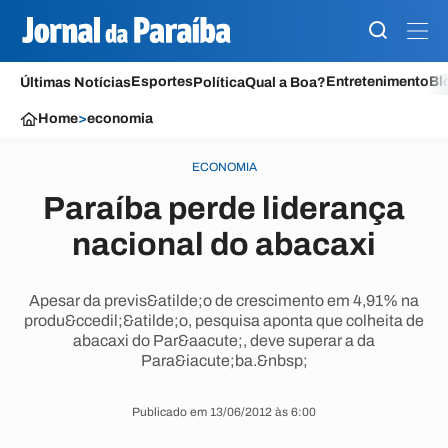
Esportes
Entretenimento
Bl
Últimas Notícias
Política
Qual a Boa?
Home
>
economia
ECONOMIA
Paraíba perde liderança
nacional do abacaxi
Apesar da previs&atilde;o de crescimento em 4,91% na
produ&ccedil;&atilde;o, pesquisa aponta que colheita de
abacaxi do Par&aacute;, deve superar a da
Para&iacute;ba.&nbsp;
Publicado em 13/06/2012 às 6:00