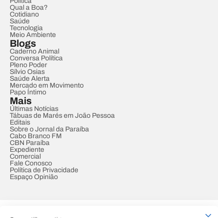
Política
Qual a Boa?
Cotidiano
Saúde
Tecnologia
Meio Ambiente
Blogs
Caderno Animal
Conversa Política
Pleno Poder
Sílvio Osias
Saúde Alerta
Mercado em Movimento
Papo Íntimo
Mais
Últimas Notícias
Tábuas de Marés em João Pessoa
Editais
Sobre o Jornal da Paraíba
Cabo Branco FM
CBN Paraíba
Expediente
Comercial
Fale Conosco
Política de Privacidade
Espaço Opinião
© REDE PARAÍBA DE COMUNICAÇÃO