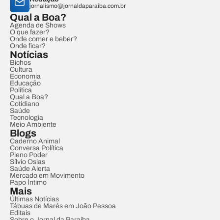
jornalismo@jornaldaparaiba.com.br
Qual a Boa?
Agenda de Shows
O que fazer?
Onde comer e beber?
Onde ficar?
Notícias
Bichos
Cultura
Economia
Educação
Política
Qual a Boa?
Cotidiano
Saúde
Tecnologia
Meio Ambiente
Blogs
Caderno Animal
Conversa Política
Pleno Poder
Sílvio Osias
Saúde Alerta
Mercado em Movimento
Papo Íntimo
Mais
Últimas Notícias
Tábuas de Marés em João Pessoa
Editais
Sobre o Jornal da Paraíba