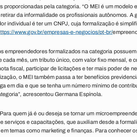
des proporcionadas pela categoria. “O MEI é um modelo e
 retirar da informalidade os profissionais autônomos. 
 individual é ter um CNPJ, cuja formalização é simplifi
ttps://www.gov.br/empresas-e-negocios/pt-br/
empreende
 os empreendedores formalizados na categoria possuem
e cada mês, um tributo único, com valor fixo mensal, e 
nota fiscal, participar de licitações e ter mais poder de 
ização, o MEI também passa a ter benefícios previdenci
aga em dia e que se tenha um número mínimo de contrib
categoria”, acrescentou Germana Espínola.
 Para quem já é ou deseja se tornar um microempreended
e serviços e capacitações, que auxiliam desde a formal
m temas como marketing e finanças. Para conhecer os 