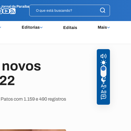
o
o
Jornal da Paraíba
Jornal da Paraíba
Editorias
Mais
Editais
l novos
022
atos com 1.159 e 490 registros