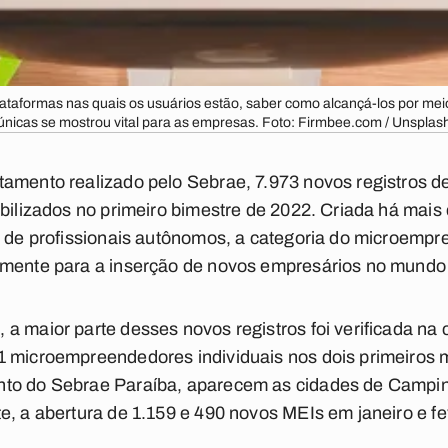
 plataformas nas quais os usuários estão, saber como alcançá-los por m
únicas se mostrou vital para as empresas. Foto: Firmbee.com / Unsplas
tamento realizado pelo Sebrae, 7.973 novos registros
abilizados no primeiro bimestre de 2022. Criada há mais
o de profissionais autônomos, a categoria do microempr
amente para a inserção de novos empresários no mundo
a maior parte desses novos registros foi verificada na 
1 microempreendedores individuais nos dois primeiros
nto do Sebrae Paraíba, aparecem as cidades de Campin
e, a abertura de 1.159 e 490 novos MEIs em janeiro e fe