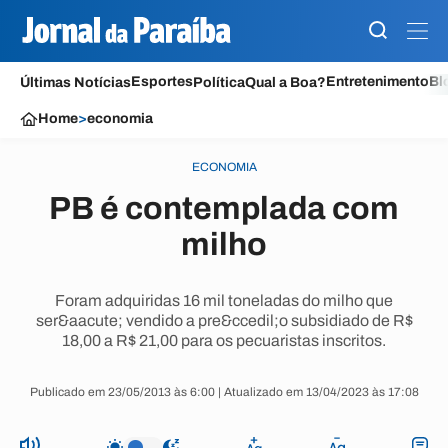
Esportes
Entretenimento
Bl
Últimas Notícias
Política
Qual a Boa?
Home
>
economia
ECONOMIA
PB é contemplada com
milho
Foram adquiridas 16 mil toneladas do milho que
ser&aacute; vendido a pre&ccedil;o subsidiado de R$
18,00 a R$ 21,00 para os pecuaristas inscritos.
Publicado em 23/05/2013 às 6:00 | Atualizado em 13/04/2023 às 17:08