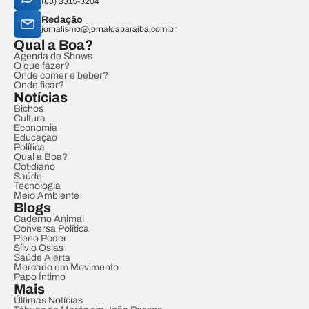
(83) 3315-3204
Redação
jornalismo@jornaldaparaiba.com.br
Qual a Boa?
Agenda de Shows
O que fazer?
Onde comer e beber?
Onde ficar?
Notícias
Bichos
Cultura
Economia
Educação
Política
Qual a Boa?
Cotidiano
Saúde
Tecnologia
Meio Ambiente
Blogs
Caderno Animal
Conversa Política
Pleno Poder
Sílvio Osias
Saúde Alerta
Mercado em Movimento
Papo Íntimo
Mais
Últimas Notícias