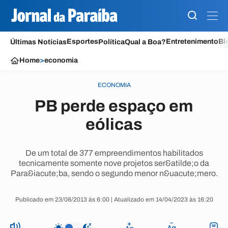
Esportes
Entretenimento
Bl
Últimas Notícias
Política
Qual a Boa?
Home
>
economia
ECONOMIA
PB perde espaço em
eólicas
De um total de 377 empreendimentos habilitados
tecnicamente somente nove projetos ser&atilde;o da
Para&iacute;ba, sendo o segundo menor n&uacute;mero.
Publicado em 23/08/2013 às 6:00 | Atualizado em 14/04/2023 às 16:20