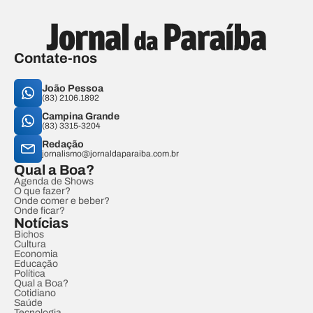
Contate-nos
João Pessoa
(83) 2106.1892
Campina Grande
(83) 3315-3204
Redação
jornalismo@jornaldaparaiba.com.br
Qual a Boa?
Agenda de Shows
O que fazer?
Onde comer e beber?
Onde ficar?
Notícias
Bichos
Cultura
Economia
Educação
Política
Qual a Boa?
Cotidiano
Saúde
Tecnologia