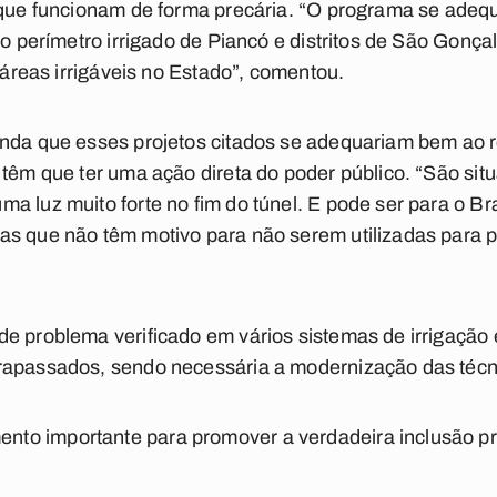
u que funcionam de forma precária. “O programa se ade
 do perímetro irrigado de Piancó e distritos de São Gon
s áreas irrigáveis no Estado”, comentou.
inda que esses projetos citados se adequariam bem ao 
 têm que ter uma ação direta do poder público. “São sit
a luz muito forte no fim do túnel. E pode ser para o Br
s que não têm motivo para não serem utilizadas para p
e problema verificado em vários sistemas de irrigação 
rapassados, sendo necessária a modernização das técni
o importante para promover a verdadeira inclusão pr