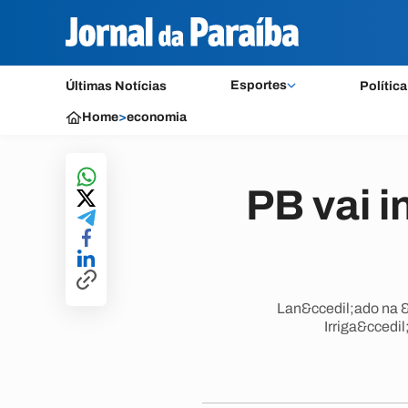
Esportes
Últimas Notícias
Política
Home
>
economia
PB vai i
Lan&ccedil;ado na &
Irriga&ccedil