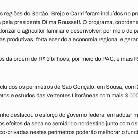
s regiões do Sertão, Brejo e Cariri foram incluídos no pr
ra pela presidenta Dilma Rousseff. O programa, coordena
lorizar o agricultor familiar e desenvolver, por meio de 
eas produtivas, fortalecendo a economia regional e ger
os da ordem de R$ 3 bilhões, por meio do PAC, e mais R$ 
incluídos os perímetros de São Gonçalo, em Sousa, com
etos e estudos das Vertentes Litorâneas com mais 3.000
nho destacou o esforço do governo federal em adotar 
os efeitos da seca no semiárido nordestino junto com os
lico-privadas nestes perímetros poderão melhorar o fun