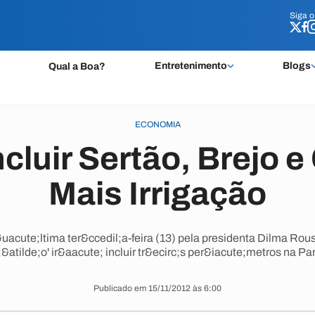
Siga 
Siga 
Entretenimento
Blogs
Qual a Boa?
ECONOMIA
ncluir Sertão, Brejo e 
Mais Irrigação
uacute;ltima ter&ccedil;a-feira (13) pela presidenta Dilma Rous
;&atilde;o' ir&aacute; incluir tr&ecirc;s per&iacute;metros na P
Publicado em 15/11/2012 às 6:00