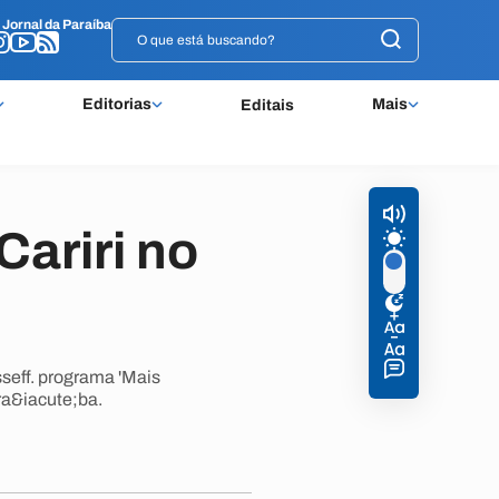
o
o
Jornal da Paraíba
Jornal da Paraíba
Editorias
Mais
Editais
Cariri no
seff. programa 'Mais
ara&iacute;ba.