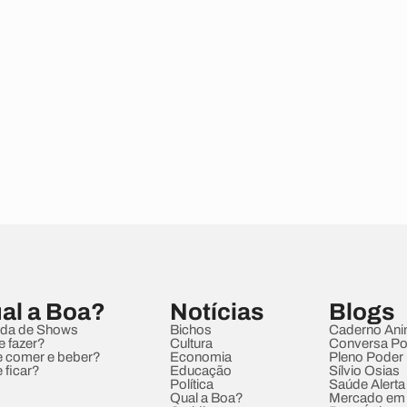
al a Boa?
Notícias
Blogs
da de Shows
Bichos
Caderno Ani
e fazer?
Cultura
Conversa Pol
 comer e beber?
Economia
Pleno Poder
 ficar?
Educação
Sílvio Osias
Política
Saúde Alerta
Qual a Boa?
Mercado em