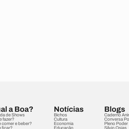
al a Boa?
Notícias
Blogs
da de Shows
Bichos
Caderno Ani
e fazer?
Cultura
Conversa Pol
 comer e beber?
Economia
Pleno Poder
 ficar?
Educação
Sílvio Osias