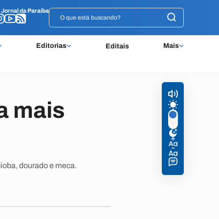
o
o
Jornal da Paraíba
Jornal da Paraíba
Editorias
Mais
Editais
a mais
ioba, dourado e meca.