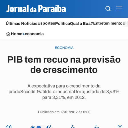
Esportes
Entretenimento
Bl
Últimas Notícias
Política
Qual a Boa?
Home
>
economia
ECONOMIA
PIB tem recuo na previsão
de crescimento
A expectativa para o crescimento da
produ&ccedil;&atilde;o industrial foi ajustada de 3,43%
para 3,31%, em 2012.
Publicado em 17/01/2012 às 8:00