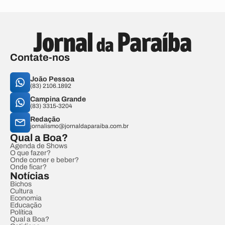
Contate-nos
João Pessoa
(83) 2106.1892
Campina Grande
(83) 3315-3204
Redação
jornalismo@jornaldaparaiba.com.br
Qual a Boa?
Agenda de Shows
O que fazer?
Onde comer e beber?
Onde ficar?
Notícias
Bichos
Cultura
Economia
Educação
Política
Qual a Boa?