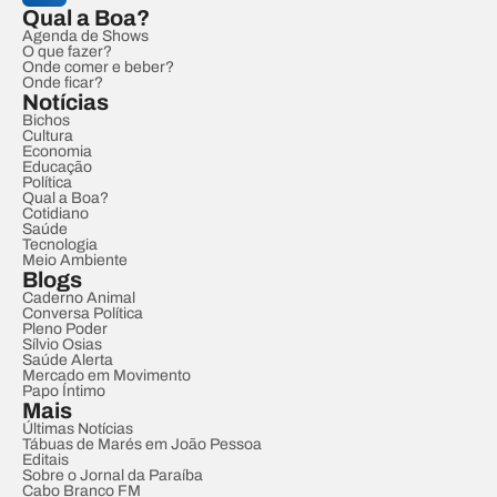
Qual a Boa?
Agenda de Shows
O que fazer?
Onde comer e beber?
Onde ficar?
Notícias
Bichos
Cultura
Economia
Educação
Política
Qual a Boa?
Cotidiano
Saúde
Tecnologia
Meio Ambiente
Blogs
Caderno Animal
Conversa Política
Pleno Poder
Sílvio Osias
Saúde Alerta
Mercado em Movimento
Papo Íntimo
Mais
Últimas Notícias
Tábuas de Marés em João Pessoa
Editais
Sobre o Jornal da Paraíba
Cabo Branco FM