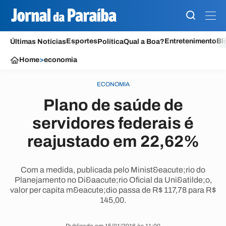
Esportes
Entretenimento
Bl
Últimas Notícias
Política
Qual a Boa?
Home
>
economia
ECONOMIA
Plano de saúde de
servidores federais é
reajustado em 22,62%
Com a medida, publicada pelo Minist&eacute;rio do
Planejamento no Di&aacute;rio Oficial da Uni&atilde;o,
valor per capita m&eacute;dio passa de R$ 117,78 para R$
145,00.