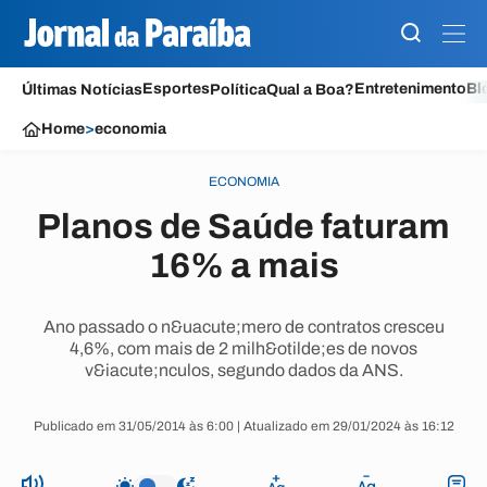
Esportes
Entretenimento
Bl
Últimas Notícias
Política
Qual a Boa?
Home
>
economia
ECONOMIA
Planos de Saúde faturam
16% a mais
Ano passado o n&uacute;mero de contratos cresceu
4,6%, com mais de 2 milh&otilde;es de novos
v&iacute;nculos, segundo dados da ANS.
Publicado em 31/05/2014 às 6:00 | Atualizado em 29/01/2024 às 16:12