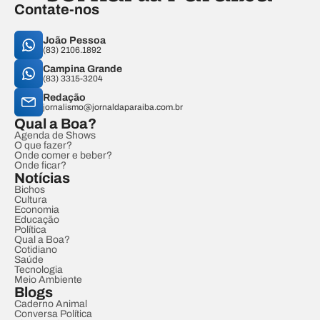
Contate-nos
João Pessoa
(83) 2106.1892
Campina Grande
(83) 3315-3204
Redação
jornalismo@jornaldaparaiba.com.br
Qual a Boa?
Agenda de Shows
O que fazer?
Onde comer e beber?
Onde ficar?
Notícias
Bichos
Cultura
Economia
Educação
Política
Qual a Boa?
Cotidiano
Saúde
Tecnologia
Meio Ambiente
Blogs
Caderno Animal
Conversa Política