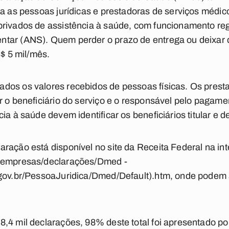
ra as pessoas jurídicas e prestadoras de serviços méd
privados de assistência à saúde, com funcionamento re
tar (ANS). Quem perder o prazo de entrega ou deixar 
R$ 5 mil/mês.
dos os valores recebidos de pessoas físicas. Os prest
r o beneficiário do serviço e o responsável pelo pagam
ia à saúde devem identificar os beneficiários titular e 
ração está disponível no site da Receita Federal na int
 (empresas/declarações/Dmed -
.gov.br/PessoaJuridica/Dmed/Default).htm, onde podem
,4 mil declarações, 98% deste total foi apresentado po