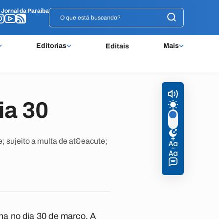
o
o
Jornal da Paraíba
Jornal da Paraíba
Editorias
Mais
Editais
ia 30
; sujeito a multa de at&eacute;
na no dia 30 de março. A