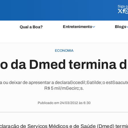
Siga 
Siga 
Entretenimento
Blogs
Qual a Boa?
ECONOMIA
o da Dmed termina d
 ou deixar de apresentar a declara&ccedil;&atilde;o est&aacute
R$ 5 mil/m&ecirc;s.
Publicado em 24/03/2012 às 6:30
claração de Serviços Médicos e de Saúde (Dmed) termi