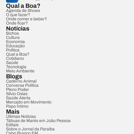
Qual a Boa?
Agenda de Shows
O que fazer?
Onde comer e beber?
Onde ficar?
Notícias
Bichos
Cultura
Economia
Educação
Política
Qual a Boa?
Cotidiano
Saúde
Tecnologia
Meio Ambiente
Blogs
Caderno Animal
Conversa Política
Pleno Poder
Sílvio Osias
Saúde Alerta
Mercado em Movimento
Papo Íntimo
Mais
Últimas Notícias
Tábuas de Marés em João Pessoa
Editais
Sobre o Jornal da Paraíba
Cabo Branco FM