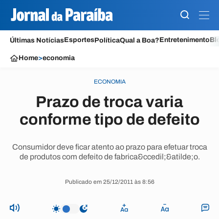
Esportes
Entretenimento
Bl
Últimas Notícias
Política
Qual a Boa?
Home
>
economia
ECONOMIA
Prazo de troca varia
conforme tipo de defeito
Consumidor deve ficar atento ao prazo para efetuar troca
de produtos com defeito de fabrica&ccedil;&atilde;o.
Publicado em 25/12/2011 às 8:56