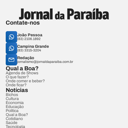
Contate-nos
João Pessoa
(83) 2106.1892
Campina Grande
(83) 3315-3204
Redação
jornalismo@jornaldaparaiba.com.br
Qual a Boa?
Agenda de Shows
O que fazer?
Onde comer e beber?
Onde ficar?
Notícias
Bichos
Cultura
Economia
Educação
Política
Qual a Boa?
Cotidiano
Saúde
Tecnologia