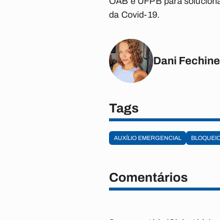
OAB e UFPB para solucionar
da Covid-19.
Dani Fechine
Tags
AUXÍLIO EMERGENCIAL
BLOQUEI
Comentários