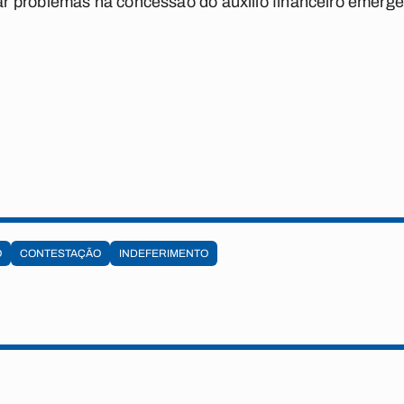
 problemas na concessão do auxílio financeiro emerge
O
CONTESTAÇÃO
INDEFERIMENTO