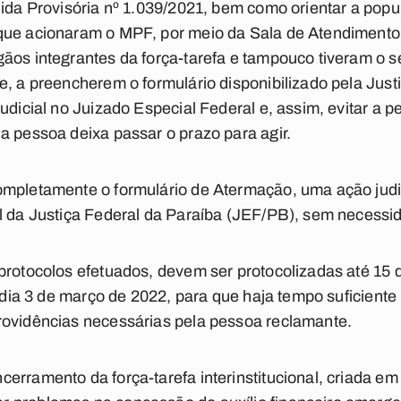
dida Provisória nº 1.039/2021, bem como orientar a popu
que acionaram o MPF, por meio da Sala de Atendimento
ãos integrantes da força-tarefa e tampouco tiveram o se
e, a preencherem o formulário disponibilizado pela Just
udicial no Juizado Especial Federal e, assim, evitar a p
a pessoa deixa passar o prazo para agir.
ompletamente o formulário de Atermação, uma ação judi
al da Justiça Federal da Paraíba (JEF/PB), sem necess
protocolos efetuados, devem ser protocolizadas até 15 
 o dia 3 de março de 2022, para que haja tempo suficient
rovidências necessárias pela pessoa reclamante.
cerramento da força-tarefa interinstitucional, criada 