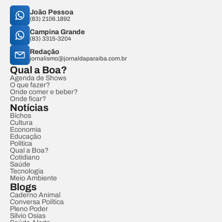
João Pessoa
(83) 2106.1892
Campina Grande
(83) 3315-3204
Redação
jornalismo@jornaldaparaiba.com.br
Qual a Boa?
Agenda de Shows
O que fazer?
Onde comer e beber?
Onde ficar?
Notícias
Bichos
Cultura
Economia
Educação
Política
Qual a Boa?
Cotidiano
Saúde
Tecnologia
Meio Ambiente
Blogs
Caderno Animal
Conversa Política
Pleno Poder
Sílvio Osias