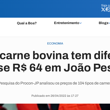
Siga 
Siga 
Entretenimento
Blogs
Qual a Boa?
ECONOMIA
carne bovina tem di
se R$ 64 em João Pe
esquisa do Procon-JP analisou os preços de 104 tipos de carne
Publicado em 26/04/2022 às 17:27