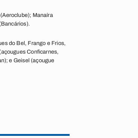
 (Aeroclube); Manaíra
(Bancários).
es do Bel, Frango e Frios,
 (açougues Conficarnes,
an); e Geisel (açougue