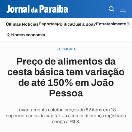
Esportes
Entretenimento
Bl
Últimas Notícias
Política
Qual a Boa?
Home
>
economia
ECONOMIA
Preço de alimentos da
cesta básica tem variação
de até 150% em João
Pessoa
Levantamento coletou preços de 82 itens em 18
supermercados da capital. Já a maior diferença registrada
chega a R$ 8.