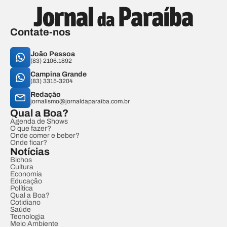
Contate-nos
João Pessoa
(83) 2106.1892
Campina Grande
(83) 3315-3204
Redação
jornalismo@jornaldaparaiba.com.br
Qual a Boa?
Agenda de Shows
O que fazer?
Onde comer e beber?
Onde ficar?
Notícias
Bichos
Cultura
Economia
Educação
Política
Qual a Boa?
Cotidiano
Saúde
Tecnologia
Meio Ambiente