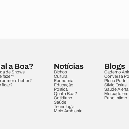
al a Boa?
Notícias
Blogs
da de Shows
Bichos
Caderno Ani
e fazer?
Cultura
Conversa Pol
 comer e beber?
Economia
Pleno Poder
 ficar?
Educação
Sílvio Osias
Política
Saúde Alerta
Qual a Boa?
Mercado em
Cotidiano
Papo Íntimo
Saúde
Tecnologia
Meio Ambiente