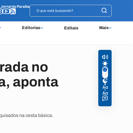
o
o
Jornal da Paraíba
Jornal da Paraíba
Editorias
Mais
Editais
trada no
a, aponta
quisados na cesta básica.