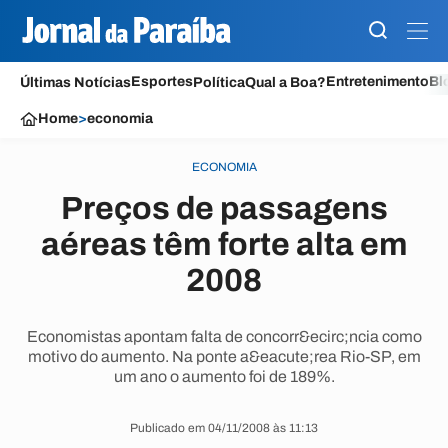
Esportes
Entretenimento
Bl
Últimas Notícias
Política
Qual a Boa?
Home
>
economia
ECONOMIA
Preços de passagens
aéreas têm forte alta em
2008
Economistas apontam falta de concorr&ecirc;ncia como
motivo do aumento. Na ponte a&eacute;rea Rio-SP, em
um ano o aumento foi de 189%.
Publicado em 04/11/2008 às 11:13