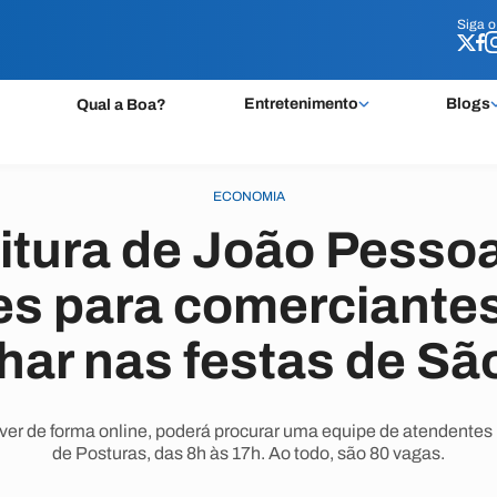
Siga 
Siga 
Entretenimento
Blogs
Qual a Boa?
ECONOMIA
itura de João Pesso
es para comerciante
lhar nas festas de Sã
ver de forma online, poderá procurar uma equipe de atendentes 
de Posturas, das 8h às 17h. Ao todo, são 80 vagas.