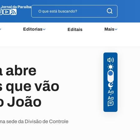
o
o
Jornal da Paraíba
Jornal da Paraíba
Editorias
Mais
Editais
a abre
s que vão
o João
na sede da Divisão de Controle