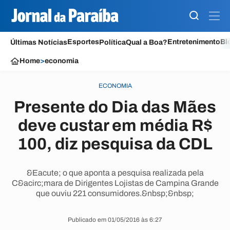
Esportes
Entretenimento
Bl
Últimas Notícias
Política
Qual a Boa?
Home
>
economia
ECONOMIA
Presente do Dia das Mães
deve custar em média R$
100, diz pesquisa da CDL
&Eacute; o que aponta a pesquisa realizada pela
C&acirc;mara de Dirigentes Lojistas de Campina Grande
que ouviu 221 consumidores.&nbsp;&nbsp;
Publicado em 01/05/2016 às 6:27