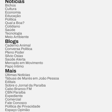
Notícias
Bichos
Cultura
Economia
Educação
Política
Qual a Boa?
Cotidiano
Saúde
Tecnologia
Meio Ambiente
Blogs
Caderno Animal
Conversa Política
Pleno Poder
Sílvio Osias
Saúde Alerta
Mercado em Movimento
Papo Íntimo
Mais
Últimas Notícias
Tábuas de Marés em João Pessoa
Editais
Sobre o Jornal da Paraíba
Cabo Branco FM
CBN Paraíba
Expediente
Comercial
Fale Conosco
Política de Privacidade
Espaço Opinião