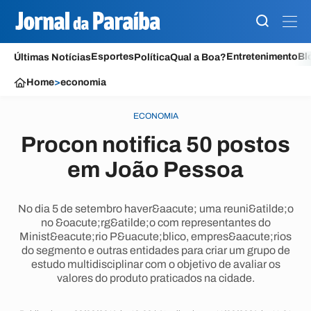
Esportes
Entretenimento
Bl
Últimas Notícias
Política
Qual a Boa?
Home
>
economia
ECONOMIA
Procon notifica 50 postos
em João Pessoa
No dia 5 de setembro haver&aacute; uma reuni&atilde;o
no &oacute;rg&atilde;o com representantes do
Minist&eacute;rio P&uacute;blico, empres&aacute;rios
do segmento e outras entidades para criar um grupo de
estudo multidisciplinar com o objetivo de avaliar os
valores do produto praticados na cidade.