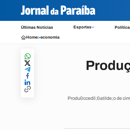
Esportes
Últimas Notícias
Política
Home
>
economia
Produç
Produ&ccedil;&atilde;o de cime