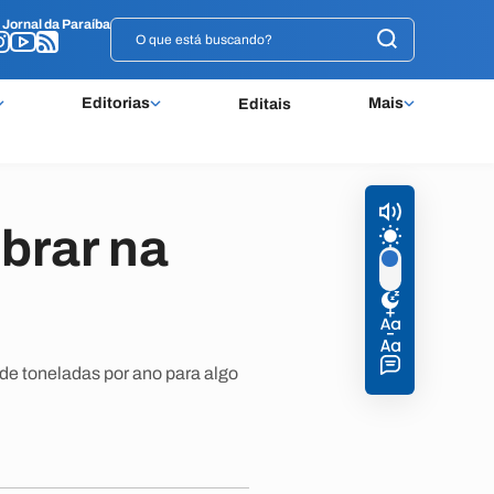
o
o
Jornal da Paraíba
Jornal da Paraíba
Editorias
Mais
Editais
brar na
 de toneladas por ano para algo