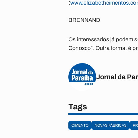
(
www.elizabethcimentos.co
BRENNAND
Os interessados já podem se
Conosco”. Outra forma, é pr
Jornal da Pa
Tags
CIMENTO
NOVAS FÁBRICAS
P