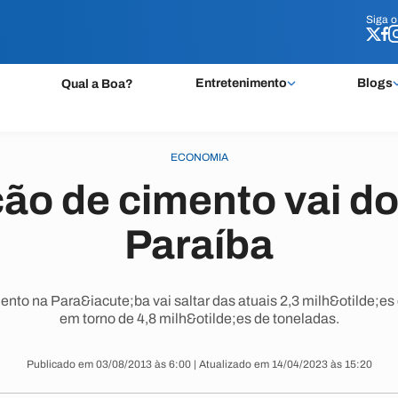
Siga 
Siga 
Entretenimento
Blogs
Qual a Boa?
ECONOMIA
ão de cimento vai do
Paraíba
nto na Para&iacute;ba vai saltar das atuais 2,3 milh&otilde;es
em torno de 4,8 milh&otilde;es de toneladas.
Publicado em 03/08/2013 às 6:00 | Atualizado em 14/04/2023 às 15:20