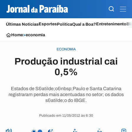
Esportes
Entretenimento
Bl
Últimas Notícias
Política
Qual a Boa?
Home
>
economia
ECONOMIA
Produção industrial cai
0,5%
Estados de S&atilde;o&nbsp;Paulo e Santa Catarina
registraram perdas mais acentuadas no setor; os dados
s&atilde;o do IBGE.
Publicado em 11/05/2012 às 6:30