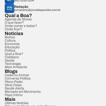
(83) 3315-3204
Redação
jornalismo@jornaldaparaiba.com.br
Qual a Boa?
Agenda de Shows
O que fazer?
Onde comer e beber?
Onde ficar?
Notícias
Bichos
Cultura
Economia
Educação
Política
Qual a Boa?
Cotidiano
Saúde
Tecnologia
Meio Ambiente
Blogs
Caderno Animal
Conversa Política
Pleno Poder
Sílvio Osias
Saúde Alerta
Mercado em Movimento
Papo Íntimo
Mais
Últimas Notícias