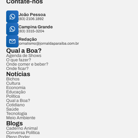
Contate-nos
João Pessoa
(83) 2106.1892
Campina Grande
(83) 3315-3204
Redação
jornalismo@jornaldaparaiba.com.br
Qual a Boa?
Agenda de Shows
O que fazer?
Onde comer e beber?
Onde ficar?
Notícias
Bichos
Cultura
Economia
Educação
Política
Qual a Boa?
Cotidiano
Saúde
Tecnologia
Meio Ambiente
Blogs
Caderno Animal
Conversa Política
Pleno Poder