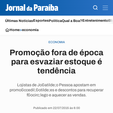
Esportes
Entretenimento
Bl
Últimas Notícias
Política
Qual a Boa?
Home
>
economia
ECONOMIA
Promoção fora de época
para esvaziar estoque é
tendência
Lojistas de Jo&atilde;o Pessoa apostam em
promo&ccedil;&otilde;es e descontos para recuperar
f&ocirc;lego e aquecer as vendas.
Publicado em 22/07/2015 às 6:00