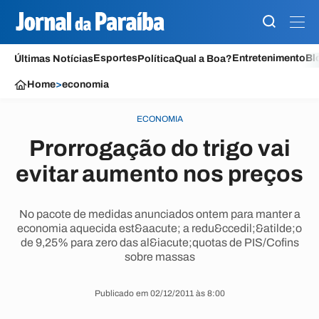
Esportes
Entretenimento
Bl
Últimas Notícias
Política
Qual a Boa?
Home
>
economia
ECONOMIA
Prorrogação do trigo vai
evitar aumento nos preços
No pacote de medidas anunciados ontem para manter a
economia aquecida est&aacute; a redu&ccedil;&atilde;o
de 9,25% para zero das al&iacute;quotas de PIS/Cofins
sobre massas
Publicado em 02/12/2011 às 8:00