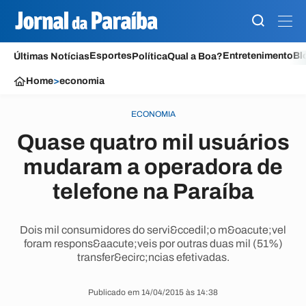
Esportes
Entretenimento
Bl
Últimas Notícias
Política
Qual a Boa?
Home
>
economia
ECONOMIA
Quase quatro mil usuários
mudaram a operadora de
telefone na Paraíba
Dois mil consumidores do servi&ccedil;o m&oacute;vel
foram respons&aacute;veis por outras duas mil (51%)
transfer&ecirc;ncias efetivadas.
Publicado em 14/04/2015 às 14:38