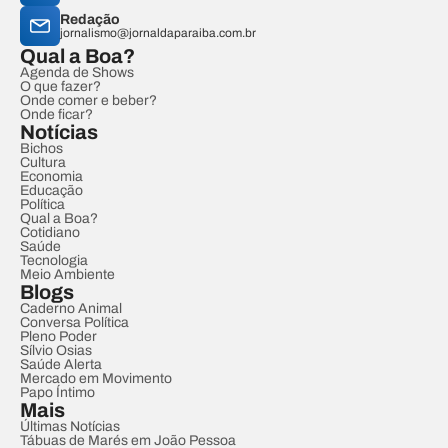
Redação
jornalismo@jornaldaparaiba.com.br
Qual a Boa?
Agenda de Shows
O que fazer?
Onde comer e beber?
Onde ficar?
Notícias
Bichos
Cultura
Economia
Educação
Política
Qual a Boa?
Cotidiano
Saúde
Tecnologia
Meio Ambiente
Blogs
Caderno Animal
Conversa Política
Pleno Poder
Sílvio Osias
Saúde Alerta
Mercado em Movimento
Papo Íntimo
Mais
Últimas Notícias
Tábuas de Marés em João Pessoa