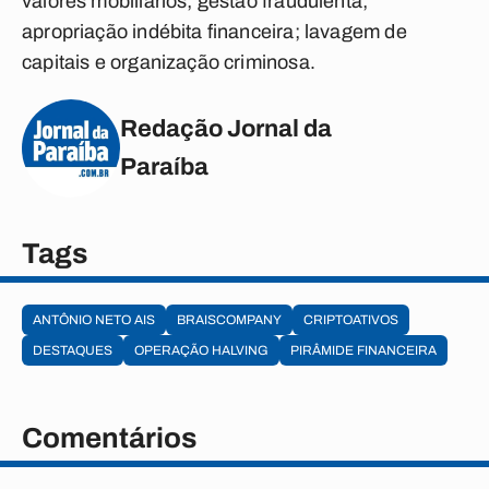
valores mobiliários; gestão fraudulenta;
apropriação indébita financeira; lavagem de
capitais e organização criminosa.
Redação Jornal da
Paraíba
Tags
ANTÔNIO NETO AIS
BRAISCOMPANY
CRIPTOATIVOS
DESTAQUES
OPERAÇÃO HALVING
PIRÂMIDE FINANCEIRA
Comentários