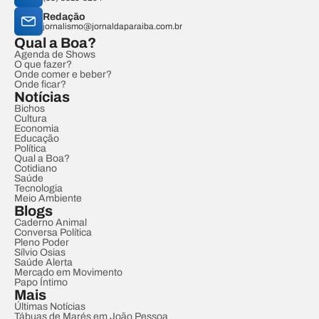
Redação
jornalismo@jornaldaparaiba.com.br
Qual a Boa?
Agenda de Shows
O que fazer?
Onde comer e beber?
Onde ficar?
Notícias
Bichos
Cultura
Economia
Educação
Política
Qual a Boa?
Cotidiano
Saúde
Tecnologia
Meio Ambiente
Blogs
Caderno Animal
Conversa Política
Pleno Poder
Sílvio Osias
Saúde Alerta
Mercado em Movimento
Papo Íntimo
Mais
Últimas Notícias
Tábuas de Marés em João Pessoa