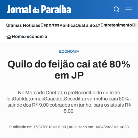
Esportes
Entretenimento
Bl
Últimas Notícias
Política
Qual a Boa?
Home
>
economia
ECONOMIA
Quilo do feijão cai até 80%
em JP
No Mercado Central, o pre&ccedil;o do quilo do
feij&atilde;o-mac&aacute;&ccedil;ar vermelho caiu 80% -
saindo dos R$ 9,00 cobrados em junho, para os atuais R$
5,00.
Publicado em 17/07/2013 às 6:00 | Atualizado em 14/04/2023 às 14:30