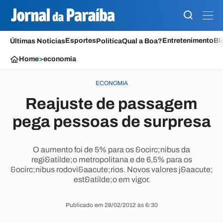
Esportes
Entretenimento
Bl
Últimas Notícias
Política
Qual a Boa?
Home
>
economia
ECONOMIA
Reajuste de passagem
pega pessoas de surpresa
O aumento foi de 5% para os &ocirc;nibus da
regi&atilde;o metropolitana e de 6,5% para os
&ocirc;nibus rodovi&aacute;rios. Novos valores j&aacute;
est&atilde;o em vigor.
Publicado em 28/02/2012 às 6:30