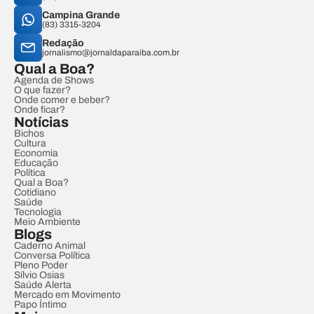
Campina Grande
(83) 3315-3204
Redação
jornalismo@jornaldaparaiba.com.br
Qual a Boa?
Agenda de Shows
O que fazer?
Onde comer e beber?
Onde ficar?
Notícias
Bichos
Cultura
Economia
Educação
Política
Qual a Boa?
Cotidiano
Saúde
Tecnologia
Meio Ambiente
Blogs
Caderno Animal
Conversa Política
Pleno Poder
Sílvio Osias
Saúde Alerta
Mercado em Movimento
Papo Íntimo