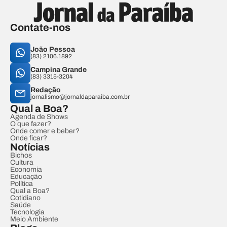
Contate-nos
João Pessoa
(83) 2106.1892
Campina Grande
(83) 3315-3204
Redação
jornalismo@jornaldaparaiba.com.br
Qual a Boa?
Agenda de Shows
O que fazer?
Onde comer e beber?
Onde ficar?
Notícias
Bichos
Cultura
Economia
Educação
Política
Qual a Boa?
Cotidiano
Saúde
Tecnologia
Meio Ambiente