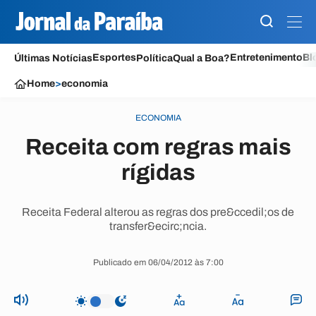
Esportes
Entretenimento
Bl
Últimas Notícias
Política
Qual a Boa?
Home
>
economia
ECONOMIA
Receita com regras mais
rígidas
Receita Federal alterou as regras dos pre&ccedil;os de
transfer&ecirc;ncia.
Publicado em 06/04/2012 às 7:00