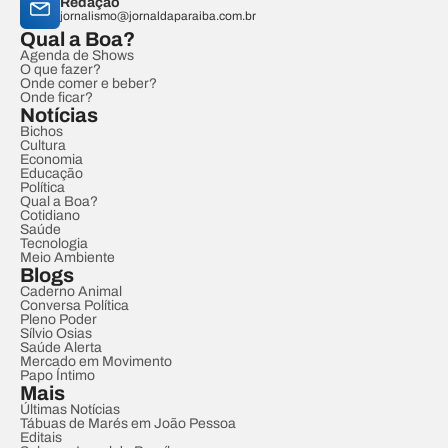
Redação
jornalismo@jornaldaparaiba.com.br
Qual a Boa?
Agenda de Shows
O que fazer?
Onde comer e beber?
Onde ficar?
Notícias
Bichos
Cultura
Economia
Educação
Política
Qual a Boa?
Cotidiano
Saúde
Tecnologia
Meio Ambiente
Blogs
Caderno Animal
Conversa Política
Pleno Poder
Sílvio Osias
Saúde Alerta
Mercado em Movimento
Papo Íntimo
Mais
Últimas Notícias
Tábuas de Marés em João Pessoa
Editais