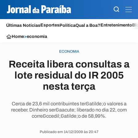
Esportes
Entretenimento
Bl
Últimas Notícias
Política
Qual a Boa?
Home
>
economia
ECONOMIA
Receita libera consultas a
lote residual do IR 2005
nesta terça
Cerca de 23,6 mil contribuintes ter&atilde;o valores a
receber. Dinheiro ser&aacute; liberado no dia 22, com
corre&ccedil;&atilde;o de 58,99%.
Publicado em 14/12/2009 às 20:47