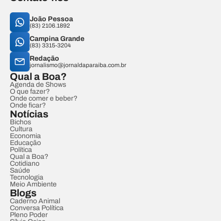
João Pessoa
(83) 2106.1892
Campina Grande
(83) 3315-3204
Redação
jornalismo@jornaldaparaiba.com.br
Qual a Boa?
Agenda de Shows
O que fazer?
Onde comer e beber?
Onde ficar?
Notícias
Bichos
Cultura
Economia
Educação
Política
Qual a Boa?
Cotidiano
Saúde
Tecnologia
Meio Ambiente
Blogs
Caderno Animal
Conversa Política
Pleno Poder