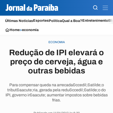
Esportes
Entretenimento
Bl
Últimas Notícias
Política
Qual a Boa?
Home
>
economia
ECONOMIA
Redução de IPI elevará o
preço de cerveja, água e
outras bebidas
Para compensar queda na arrecada&ccedil;&atilde;o
tribut&aacute;ria, gerada pela redu&ccedil;&atilde;o do
IPI, governo ir&aacute; aumentar impostos sobre bebidas
frias.