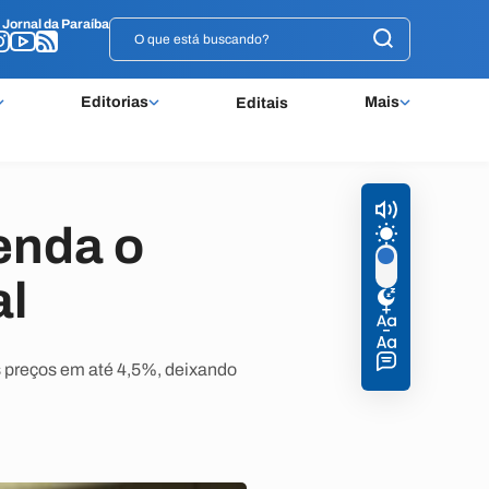
o
o
Jornal da Paraíba
Jornal da Paraíba
Editorias
Mais
Editais
enda o
al
 preços em até 4,5%, deixando