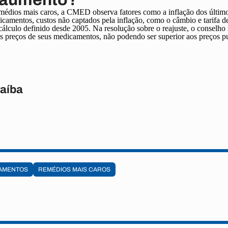
remédios mais caros, a CMED observa fatores como a inflação dos últim
icamentos, custos não captados pela inflação, como o câmbio e tarifa de
álculo definido desde 2005. Na resolução sobre o reajuste, o conselho
s preços de seus medicamentos, não podendo ser superior aos preços p
raíba
AMENTOS
REMÉDIOS MAIS CAROS