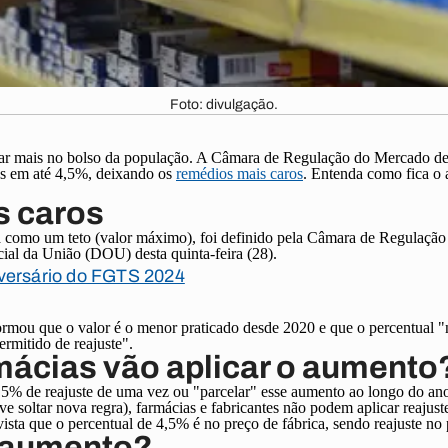
Foto: divulgação.
r mais no bolso da população. A Câmara de Regulação do Mercado d
ços em até 4,5%, deixando os
remédios mais caros
. Entenda como fica o 
 caros
a como um teto (valor máximo), foi definido pela Câmara de Regulaç
al da União (DOU) desta quinta-feira (28).
iversário do FGTS 2024
ormou que o valor é o menor praticado desde 2020 e que o percentual
ermitido de reajuste".
mácias vão aplicar o aumento
,5% de reajuste de uma vez ou "parcelar" esse aumento ao longo do a
 soltar nova regra), farmácias e fabricantes não podem aplicar reajus
vista que o percentual de 4,5% é no preço de fábrica, sendo reajuste no
 aumento?