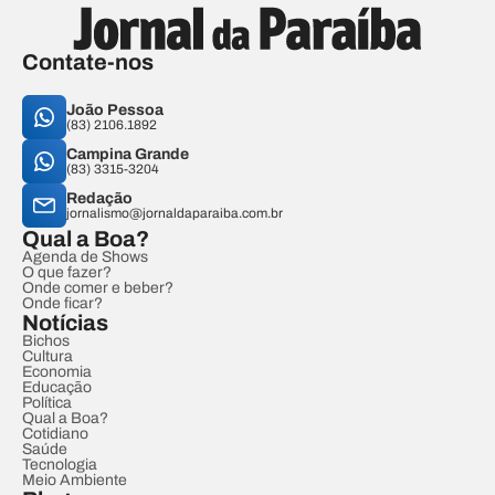
Contate-nos
João Pessoa
(83) 2106.1892
Campina Grande
(83) 3315-3204
Redação
jornalismo@jornaldaparaiba.com.br
Qual a Boa?
Agenda de Shows
O que fazer?
Onde comer e beber?
Onde ficar?
Notícias
Bichos
Cultura
Economia
Educação
Política
Qual a Boa?
Cotidiano
Saúde
Tecnologia
Meio Ambiente