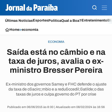
Esportes
Entretenimento
Bl
Últimas Notícias
Política
Qual a Boa?
Home
>
economia
ECONOMIA
Saída está no câmbio e na
taxa de juros, avalia o ex-
ministro Bresser Pereira
Ex-ministro dos governos Sarney e FHC defende o ajuste
da taxa de c&acirc;mbio e a redu&ccedil;&atilde;o das
taxas de juros e culpa governo do PT por crise
Publicado em 06/06/2015 às 8:00 | Atualizado em 08/02/2024 às 16:56