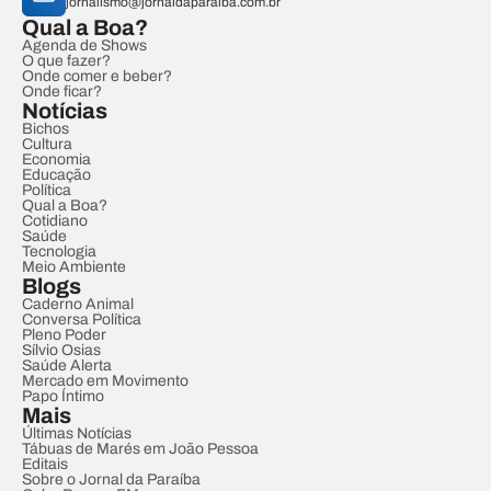
jornalismo@jornaldaparaiba.com.br
Qual a Boa?
Agenda de Shows
O que fazer?
Onde comer e beber?
Onde ficar?
Notícias
Bichos
Cultura
Economia
Educação
Política
Qual a Boa?
Cotidiano
Saúde
Tecnologia
Meio Ambiente
Blogs
Caderno Animal
Conversa Política
Pleno Poder
Sílvio Osias
Saúde Alerta
Mercado em Movimento
Papo Íntimo
Mais
Últimas Notícias
Tábuas de Marés em João Pessoa
Editais
Sobre o Jornal da Paraíba