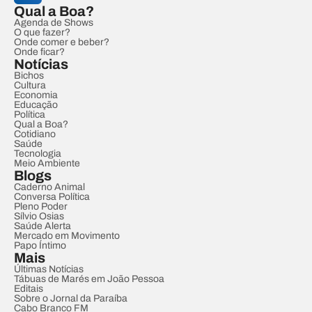
Qual a Boa?
Agenda de Shows
O que fazer?
Onde comer e beber?
Onde ficar?
Notícias
Bichos
Cultura
Economia
Educação
Política
Qual a Boa?
Cotidiano
Saúde
Tecnologia
Meio Ambiente
Blogs
Caderno Animal
Conversa Política
Pleno Poder
Sílvio Osias
Saúde Alerta
Mercado em Movimento
Papo Íntimo
Mais
Últimas Notícias
Tábuas de Marés em João Pessoa
Editais
Sobre o Jornal da Paraíba
Cabo Branco FM