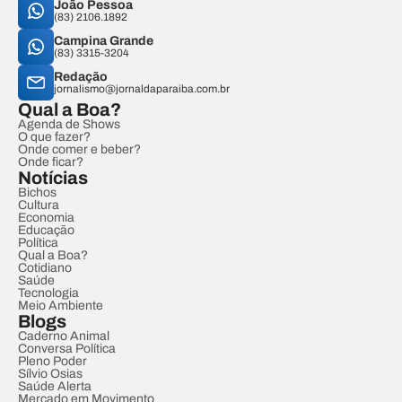
João Pessoa
(83) 2106.1892
Campina Grande
(83) 3315-3204
Redação
jornalismo@jornaldaparaiba.com.br
Qual a Boa?
Agenda de Shows
O que fazer?
Onde comer e beber?
Onde ficar?
Notícias
Bichos
Cultura
Economia
Educação
Política
Qual a Boa?
Cotidiano
Saúde
Tecnologia
Meio Ambiente
Blogs
Caderno Animal
Conversa Política
Pleno Poder
Sílvio Osias
Saúde Alerta
Mercado em Movimento