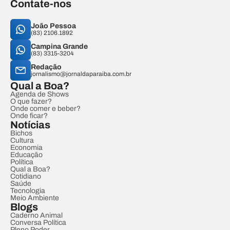
Contate-nos
João Pessoa
(83) 2106.1892
Campina Grande
(83) 3315-3204
Redação
jornalismo@jornaldaparaiba.com.br
Qual a Boa?
Agenda de Shows
O que fazer?
Onde comer e beber?
Onde ficar?
Notícias
Bichos
Cultura
Economia
Educação
Política
Qual a Boa?
Cotidiano
Saúde
Tecnologia
Meio Ambiente
Blogs
Caderno Animal
Conversa Política
Pleno Poder