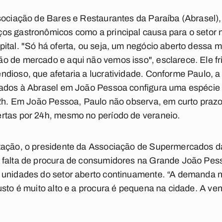
sociação de Bares e Restaurantes da Paraíba (Abrasel)
os gastronômicos como a principal causa para o setor 
ital. "Só há oferta, ou seja, um negócio aberto dessa
o de mercado e aqui não vemos isso", esclarece. Ele fr
dioso, que afetaria a lucratividade. Conforme Paulo, 
iados à Abrasel em João Pessoa configura uma espécie 
 2h. Em João Pessoa, Paulo não observa, em curto praz
rtas por 24h, mesmo no período de veraneio.
tação, o presidente da Associação de Supermercados d
 falta de procura de consumidores na Grande João Pes
 unidades do setor aberto continuamente. “A demanda n
sto é muito alto e a procura é pequena na cidade. A ven