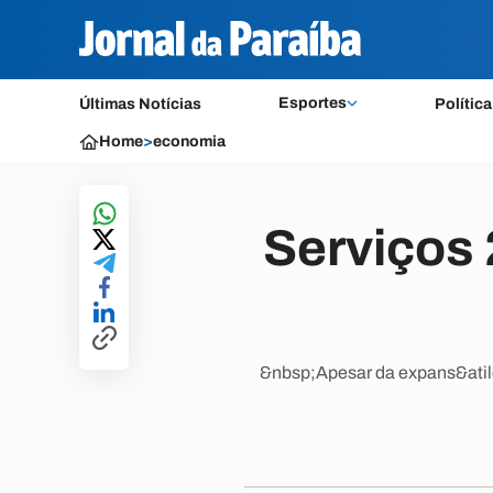
Esportes
Últimas Notícias
Política
Home
>
economia
Serviços
&nbsp;Apesar da expans&atild