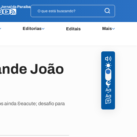
o
o
Jornal da Paraíba
Jornal da Paraíba
Editorias
Mais
Editais
ande João
s ainda &eacute; desafio para