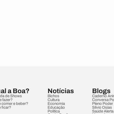
al a Boa?
Notícias
Blogs
da de Shows
Bichos
Caderno Ani
e fazer?
Cultura
Conversa Pol
 comer e beber?
Economia
Pleno Poder
 ficar?
Educação
Sílvio Osias
Política
Saúde Alerta