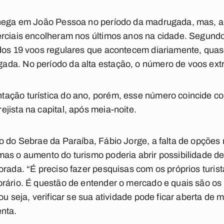
chega em João Pessoa no período da madrugada, mas, a
erciais encolheram nos últimos anos na cidade. Segund
 dos 19 voos regulares que acontecem diariamente, qua
da. No período da alta estação, o número de voos ext
ação turística do ano, porém, esse número coincide co
jista na capital, após meia-noite.
o do Sebrae da Paraíba, Fábio Jorge, a falta de opções 
as o aumento do turismo poderia abrir possibilidade de
rada. “É preciso fazer pesquisas com os próprios turist
orário. É questão de entender o mercado e quais são o
ou seja, verificar se sua atividade pode ficar aberta de
enta.