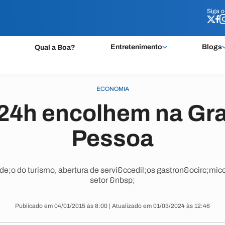
Siga 
Siga 
Entretenimento
Blogs
Qual a Boa?
ECONOMIA
 24h encolhem na Gr
Pessoa
e;o do turismo, abertura de servi&ccedil;os gastron&ocirc;mico
setor &nbsp;
Publicado em 04/01/2015 às 8:00 | Atualizado em 01/03/2024 às 12:46