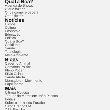
Qual a Boa?
Agenda de Shows
O que fazer?
Onde comer e beber?
Onde ficar?
Notícias
Bichos
Cultura
Economia
Educação
Política
Qual a Boa?
Cotidiano
Saúde
Tecnologia
Meio Ambiente
Blogs
Caderno Animal
Conversa Política
Pleno Poder
Sílvio Osias
Saúde Alerta
Mercado em Movimento
Papo Íntimo
Mais
Últimas Notícias
Tábuas de Marés em João Pessoa
Editais
Sobre o Jornal da Paraíba
Cabo Branco FM
CBN Paraíba