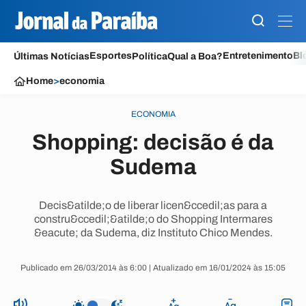
Esportes
Entretenimento
Bl
Últimas Notícias
Política
Qual a Boa?
Home
>
economia
ECONOMIA
Shopping: decisão é da
Sudema
Decis&atilde;o de liberar licen&ccedil;as para a
constru&ccedil;&atilde;o do Shopping Intermares
&eacute; da Sudema, diz Instituto Chico Mendes.
Publicado em 26/03/2014 às 6:00 | Atualizado em 16/01/2024 às 15:05