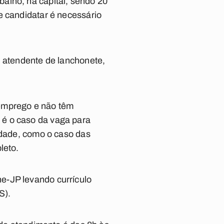
alho, na capital, sendo 20
e candidatar é necessário
, atendente de lanchonete,
 emprego e não têm
 é o caso da vaga para
idade, como o caso das
leto.
e-JP levando currículo
S).