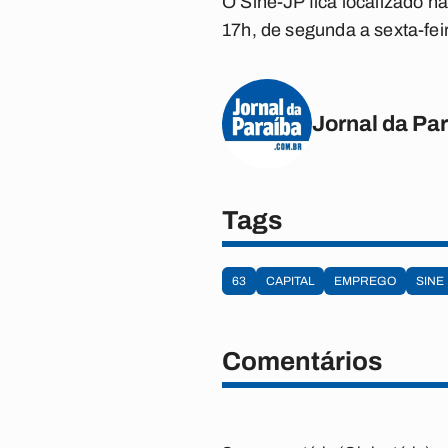
O Sine-JP fica localizado n
17h, de segunda a sexta-fei
Jornal da Pa
Tags
63
CAPITAL
EMPREGO
SINE
Comentários