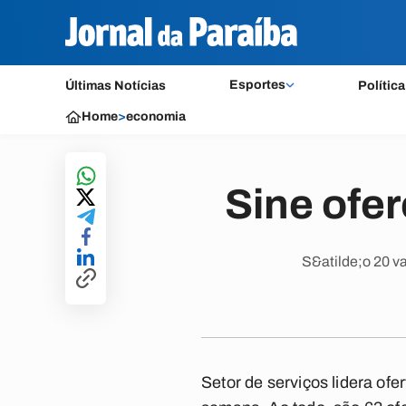
Esportes
Últimas Notícias
Política
Home
>
economia
Sine ofe
S&atilde;o 20 v
Setor de serviços lidera o