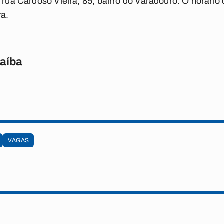
a rua Cardoso Vieira, 85, bairro do Varadouro. O horário
ra.
raíba
VAGAS