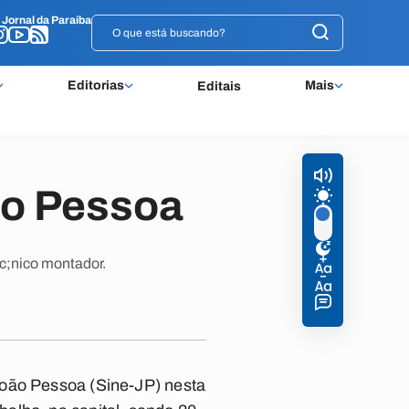
o
o
Jornal da Paraíba
Jornal da Paraíba
Editorias
Mais
Editais
ão Pessoa
c;nico montador.
João Pessoa (Sine-JP) nesta