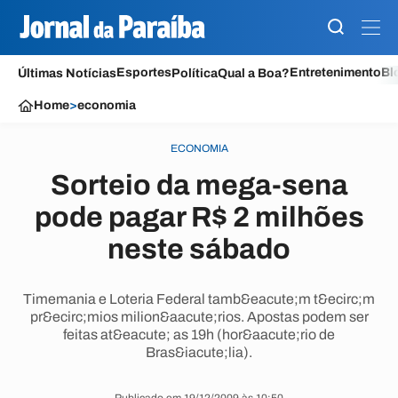
Esportes
Entretenimento
Bl
Últimas Notícias
Política
Qual a Boa?
Home
>
economia
ECONOMIA
Sorteio da mega-sena
pode pagar R$ 2 milhões
neste sábado
Timemania e Loteria Federal tamb&eacute;m t&ecirc;m
pr&ecirc;mios milion&aacute;rios. Apostas podem ser
feitas at&eacute; as 19h (hor&aacute;rio de
Bras&iacute;lia).