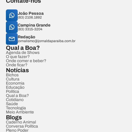
Contate-nos
João Pessoa
(83) 2106.1892
Campina Grande
(83) 3315-3204
Redação
jornalismo@jornaldaparaiba.com.br
Qual a Boa?
Agenda de Shows
O que fazer?
Onde comer e beber?
Onde ficar?
Notícias
Bichos
Cultura
Economia
Educação
Política
Qual a Boa?
Cotidiano
Saúde
Tecnologia
Meio Ambiente
Blogs
Caderno Animal
Conversa Política
Pleno Poder