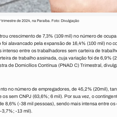
trimestre de 2024, na Paraíba. Foto: Divulgação
istrou crescimento de 7,3% (109 mil) no número de ocu
 foi alavancado pela expansão de 16,4% (100 mil) no 
s intenso entre os trabalhadores sem carteira de trabal
rteira de trabalho assinada, cuja variação foi de 6,9% (
ra de Domicílios Contínua (PNAD C) Trimestral, divulga
nto no número de empregadores, de 45,2% (20mil), ta
re os sem CNPJ (63,6%; 6 mil). Por sua vez, o contingen
 de 8,6% (-38 mil pessoas), sendo mais intensa entre o
3,7%; -13 mil).