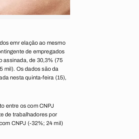
pados emr elação ao mesmo
contingente de empregados
ho assinada, de 30,3% (75
25 mil). Os dados são da
da nesta quinta-feira (15),
nto entre os com CNPJ
te de trabalhadores por
s com CNPJ (-32%; 24 mil)