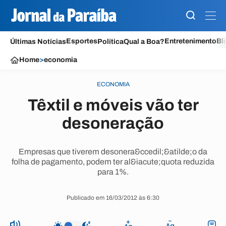
Esportes
Entretenimento
Bl
Últimas Notícias
Política
Qual a Boa?
Home
>
economia
ECONOMIA
Têxtil e móveis vão ter
desoneração
Empresas que tiverem desonera&ccedil;&atilde;o da
folha de pagamento, podem ter al&iacute;quota reduzida
para 1%.
Publicado em 16/03/2012 às 6:30