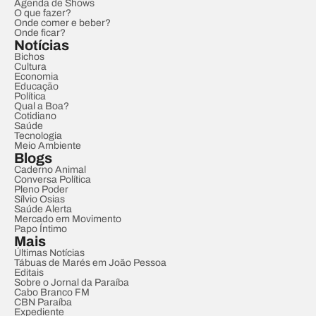
Agenda de Shows
O que fazer?
Onde comer e beber?
Onde ficar?
Notícias
Bichos
Cultura
Economia
Educação
Política
Qual a Boa?
Cotidiano
Saúde
Tecnologia
Meio Ambiente
Blogs
Caderno Animal
Conversa Política
Pleno Poder
Sílvio Osias
Saúde Alerta
Mercado em Movimento
Papo Íntimo
Mais
Últimas Notícias
Tábuas de Marés em João Pessoa
Editais
Sobre o Jornal da Paraíba
Cabo Branco FM
CBN Paraíba
Expediente