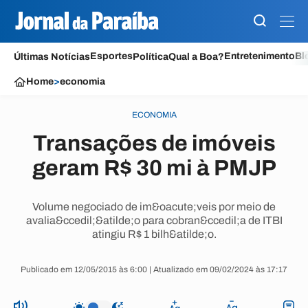
Esportes
Entretenimento
Bl
Últimas Notícias
Política
Qual a Boa?
Home
>
economia
ECONOMIA
Transações de imóveis
geram R$ 30 mi à PMJP
Volume negociado de im&oacute;veis por meio de
avalia&ccedil;&atilde;o para cobran&ccedil;a de ITBI
atingiu R$ 1 bilh&atilde;o.
Publicado em 12/05/2015 às 6:00 | Atualizado em 09/02/2024 às 17:17